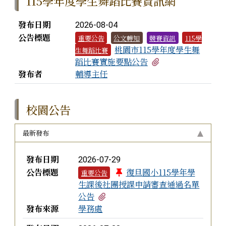
115學年度學生舞蹈比賽資訊網
『幸福保衛站』保衛幸福讚! 18歲以下學童，家中
新聞列表
發布日期
遇緊急變故，饑餓時可至超商求助取餐
2026-08-04
公告標題
重要公告
公文轉知
競賽資訊
115學
6歲至15歲之國民，應接受義務教育，未依規定就
桃園市115學年度學生舞
生舞蹈比賽
學者，區公所以書面勸警告且限期入學，仍未遵行者，
有2個附檔
蹈比賽實施要點公告
最高得處其監護人新臺幣300元罰鍰，並得連續處罰至
發布者
輔導主任
入(復)學為止。
8月13日14:30至15:00防空演習行網降速演練，請
校園公告
預為因應，詳洽NCC官網
最新發布
從事水域活動應牢記「防溺十招」與「救溺五
步」：選擇合法安全水域、注意天候變化、不落單不跳
新聞列表
發布日期
水，並熟記叫叫伸拋划口訣。
2026-07-29
公告標題
復旦國小115學年學
重要公告
落實巡、倒、清、刷，一同預防登革熱，桃園市政
生課後社團授課申請審查通過名單
府關心您！
有1個附檔
公告
發布來源
學務處
『幸福保衛站』保衛幸福讚! 18歲以下學童，家中