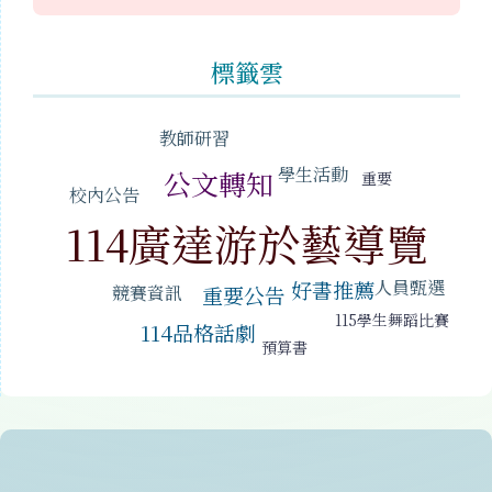
標籤雲
標籤雲導覽
教師研習
學生活動
公文轉知
重要
校內公告
114廣達游於藝導覽
好書推薦
人員甄選
競賽資訊
重要公告
115學生舞蹈比賽
114品格話劇
預算書
頁尾區域內容