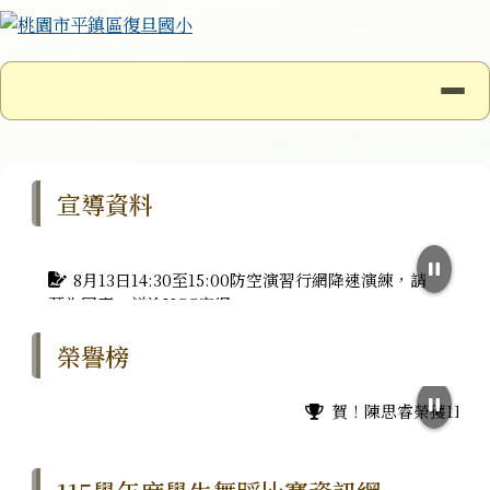
桃園市平鎮區復旦國小
跳至主內容區
導覽列
⏸
頁尾區域
上中區域內容
宣導資料
8月13日14:30至15:00防空演習行網降速演練，請
預為因應，詳洽NCC官網
從事水域活動應牢記「防溺十招」與「救溺五
榮譽榜
步」：選擇合法安全水域、注意天候變化、不落單不跳
水，並熟記叫叫伸拋划口訣。
賀！陳思睿榮獲115年
落實巡、倒、清、刷，一同預防登革熱，桃園市政
府關心您！