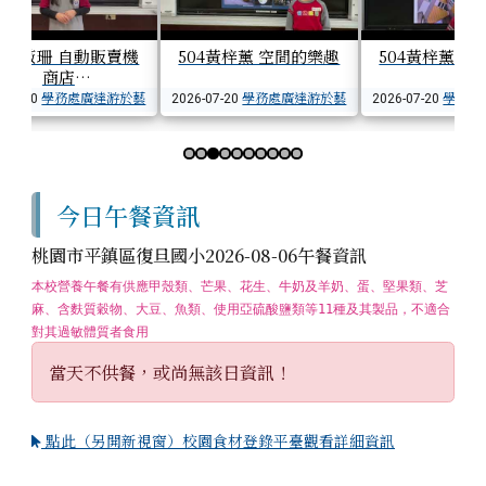
05李薇珊 自動販賣機
504黃梓薰 空間的樂趣
504黃梓薰 
商店
學務處廣達游於藝
學務處廣達游於藝
學務處
-07-20
2026-07-20
2026-07-20
第 3 張，共 10 張
下中區域內容
今日午餐資訊
桃園市平鎮區復旦國小2026-08-06午餐資訊
本校營養午餐有供應甲殼類、芒果、花生、牛奶及羊奶、蛋、堅果類、芝
麻、含麩質穀物、大豆、魚類、使用亞硫酸鹽類等11種及其製品，不適合
對其過敏體質者食用
當天不供餐，或尚無該日資訊！
點此（另開新視窗）校園食材登錄平臺觀看詳細資訊