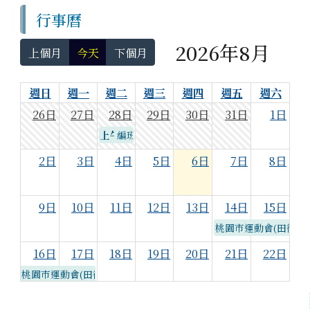
行事曆
2026年8月
上個月
今天
下個月
週日
週一
週二
週三
週四
週五
週六
26日
27日
28日
29日
30日
31日
1日
上午1時
編班作業
2日
3日
4日
5日
6日
7日
8日
9日
10日
11日
12日
13日
14日
15日
桃園市運動會(田徑)
16日
17日
18日
19日
20日
21日
22日
桃園市運動會(田徑)
復旦魔數家數學營/地點:數資中心
左邊區域內容