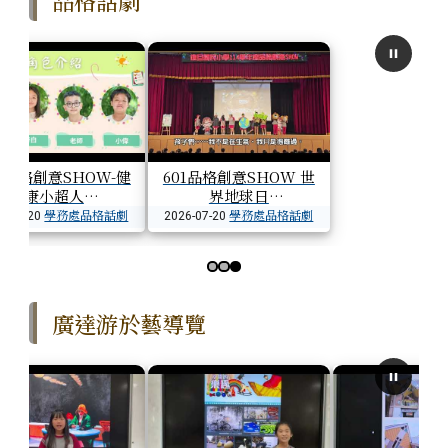
02品格創意SHOW-健
601品格創意SHOW 世
康小超人
界地球日
學務處品格話劇
學務處品格話劇
6-07-20
2026-07-20
第 3 張，共 3 張
廣達游於藝導覽