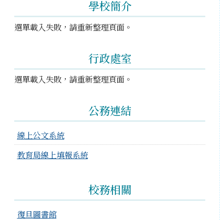
23日
24日
25日
26日
27日
28日
29日
學校簡介
教師備課日
返校日(10:10放學)
迎新活動(8:30
選單載入失敗，請重新整理頁面。
30日
31日
1日
2日
3日
4日
5日
開學日
行政處室
選單載入失敗，請重新整理頁面。
公務連結
線上公文系統
教育局線上填報系統
校務相關
復旦圖書館