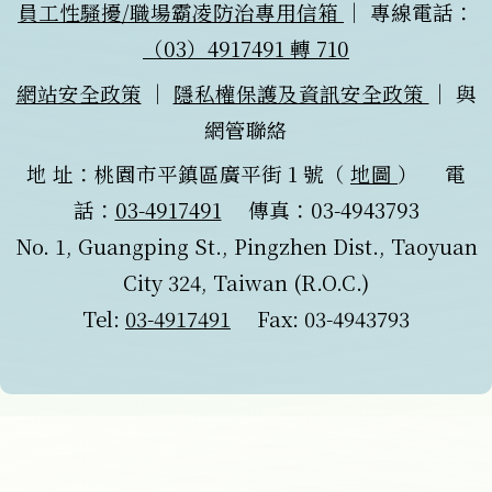
（另開新視窗）
員工性騷擾/職場霸凌防治專用信箱
｜
專線電話：
（03）4917491 轉 710
網站安全政策
｜
隱私權保護及資訊安全政策
｜
與
網管聯絡
（另開新
地 址：桃園市平鎮區廣平街 1 號（
地圖
） 電
話：
03-4917491
傳真：03-4943793
No. 1, Guangping St., Pingzhen Dist., Taoyuan
City 324, Taiwan (R.O.C.)
Tel:
03-4917491
Fax: 03-4943793