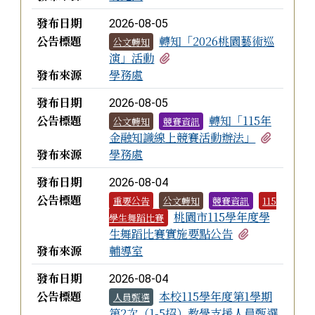
6歲至15歲之國民，應接受義務教育，未依規定就
學者，區公所以書面勸警告且限期入學，仍未遵行者，
發布日期
2026-08-05
最高得處其監護人新臺幣300元罰鍰，並得連續處罰至
公告標題
轉知「2026桃園藝術巡
公文轉知
入(復)學為止。
有3個附檔
演」活動
發布來源
學務處
發布日期
2026-08-05
公告標題
轉知「115年
公文轉知
競賽資訊
有2個附
金融知識線上競賽活動辦法」
發布來源
學務處
發布日期
2026-08-04
公告標題
重要公告
公文轉知
競賽資訊
115
桃園市115學年度學
學生舞蹈比賽
有2個附檔
生舞蹈比賽實施要點公告
發布來源
輔導室
發布日期
2026-08-04
公告標題
本校115學年度第1學期
人員甄選
第2次（1-5招）教學支援人員甄選