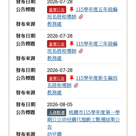
遇緊急變故，饑餓時可至超商求助取餐
發布日期
2026-07-28
公告標題
115學年度五年級編
重要公告
6歲至15歲之國民，應接受義務教育，未依規定就
有1個附檔
班名冊和導師
學者，區公所以書面勸警告且限期入學，仍未遵行者，
發布來源
教務處
最高得處其監護人新臺幣300元罰鍰，並得連續處罰至
入(復)學為止。
發布日期
2026-07-28
公告標題
115學年度三年級編
重要公告
8月13日14:30至15:00防空演習行網降速演練，請
有1個附檔
班名冊和導師
預為因應，詳洽NCC官網
發布來源
教務處
從事水域活動應牢記「防溺十招」與「救溺五
發布日期
2026-07-28
步」：選擇合法安全水域、注意天候變化、不落單不跳
公告標題
115學年度新生編班
重要公告
水，並熟記叫叫伸拋划口訣。
有1個附檔
名冊和導師
發布來源
教務處
落實巡、倒、清、刷，一同預防登革熱，桃園市政
府關心您！
發布日期
2026-08-05
公告標題
桃園市115學年度第一學
人員甄選
『幸福保衛站』保衛幸福讚! 18歲以下學童，家中
期公立幼兒園代理廚工甄選結果公
遇緊急變故，饑餓時可至超商求助取餐
告
發布來源
幼兒園