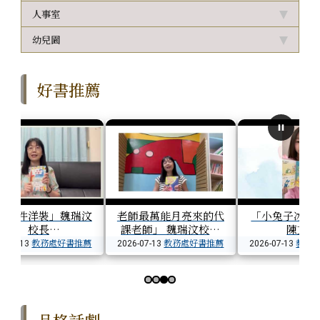
人事室
幼兒園
好書推薦
一百件洋裝」魏瑞汶
老師最萬能月亮來的代
「小兔子冰菓鋪
校長
課老師」 魏瑞汶校長
陳芷騏
教務處好書推薦
教務處好書推薦
教務
6-07-13
2026-07-13
2026-07-13
第 3 張，共 4 張
品格話劇